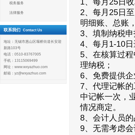
1、每月25日
税务服务
2、每月25日
法律服务
明细账、总账
联系我们
Contact Us
3、填制纳税申
地址：无锡市惠山区堰桥街道长安迎
4、每月1-1
新路103号
5、在核算过
电话：0510-83767005
手机：13115069499
理纳税；
网址：www.wxyazhuo.com
邮箱：yz@wxyazhuo.com
6、免费提供
7、代理记帐
中记帐一次，
情况商定。
8、会计人员
9、无需考虑