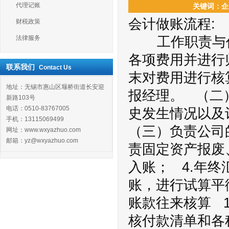
代理记账
关键词：企业
会计做账流程:
财税政策
法律服务
工作职责与任务
各项费用并进行
联系我们
Contact Us
末对费用进行核
地址：无锡市惠山区堰桥街道长安迎
报经理。 （二
新路103号
电话：0510-83767005
史发生情况以及
手机：13115069499
（三）负责公司
网址：www.wxyazhuo.com
邮箱：yz@wxyazhuo.com
责固定资产报废
入账； 4.年终
账，进行试算平
账款往来核算 
核付款清单和各