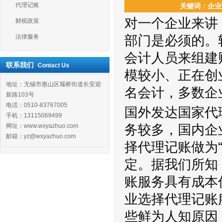
代理记账
关键词：企业选
对一个企业来讲
财税政策
法律服务
部门是必须的。
会计人员来组建
联系我们
Contact Us
模较小、正在创
地址：无锡市惠山区堰桥街道长安迎
名会计，多数企
新路103号
电话：0510-83767005
国外发达国家代
手机：13115069499
网址：www.wxyazhuo.com
务较多，国内企
邮箱：yz@wxyazhuo.com
择代理记账做为
定。据我们所知
账服务具有成本
业选择代理记账
些鲜为人知原因