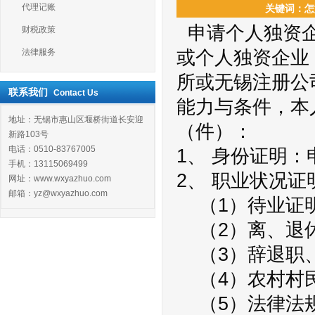
代理记账
关键词：怎如
申请个人独资企
财税政策
法律服务
或个人独资企业
所或无锡注册公
联系我们
Contact Us
能力与条件，本
地址：无锡市惠山区堰桥街道长安迎
（件）：
新路103号
电话：0510-83767005
1、 身份证明
手机：13115069499
2、 职业状况证
网址：www.wxyazhuo.com
邮箱：yz@wxyazhuo.com
（1）待业证
（2）离、退
（3）辞退职、
（4）农村村民
（5）法律法